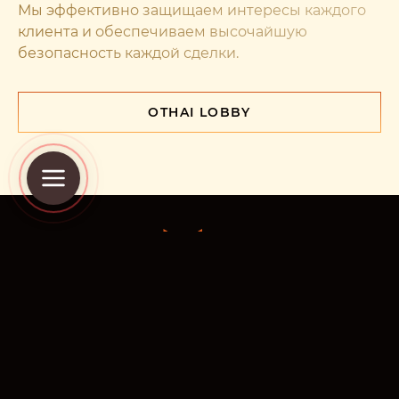
Мы эффективно защищаем интересы каждого
клиента и обеспечиваем высочайшую
безопасность каждой сделки.
О
THAI LOBBY
+66 6-2550-6568 Борис
+66 8-2371-8762