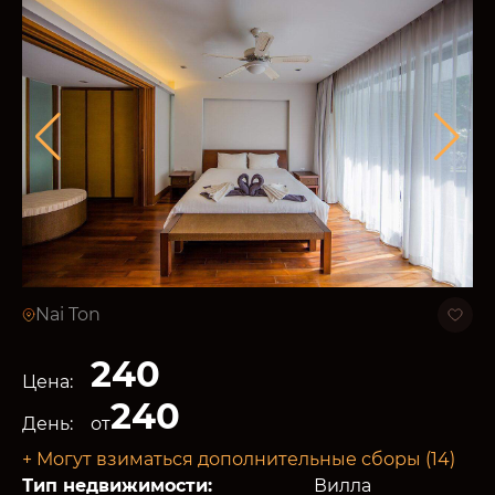
Nai Ton
240
Цена:
240
День:
от
+ Могут взиматься дополнительные сборы (14)
Тип недвижимости:
Вилла