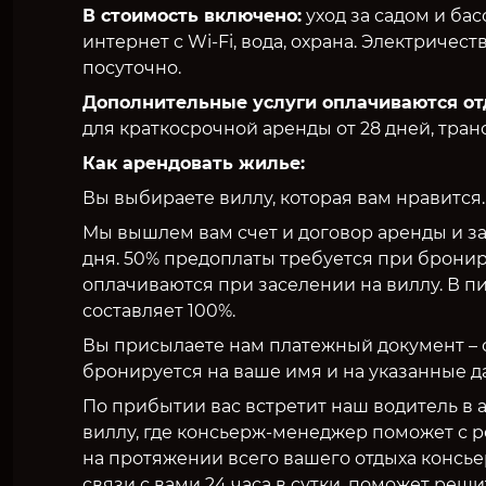
В стоимость включено:
уход за садом и бас
интернет с Wi-Fi, вода, охрана. Электричес
посуточно.
Дополнительные услуги оплачиваются от
для краткосрочной аренды от 28 дней, тран
Как арендовать жилье:
Вы выбираете виллу, которая вам нравится.
Мы вышлем вам счет и договор аренды и з
дня. 50% предоплаты требуется при брони
оплачиваются при заселении на виллу. В п
составляет 100%.
Вы присылаете нам платежный документ – с
бронируется на ваше имя и на указанные д
По прибытии вас встретит наш водитель в а
виллу, где консьерж-менеджер поможет с р
на протяжении всего вашего отдыха консь
связи с вами 24 часа в сутки, поможет реши