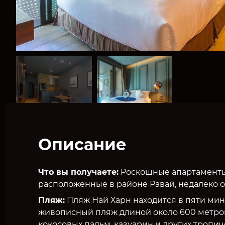
Описание
Что вы получаете:
Роскошные апартаменты 
расположенные в районе Равай, недалеко о
Пляж:
Пляж Най Харн находится в пяти мину
живописный пляж длиной около 600 метр
кокосовых пальм, казуарин и других тропич