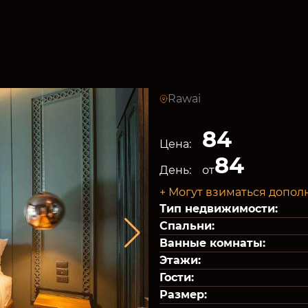
Rawai
84
Цена:
84
День:
от
+ Могут взиматься допол
Тип недвижимости:
Спальни:
Ванные комнаты:
Этажи:
Гости:
Размер: