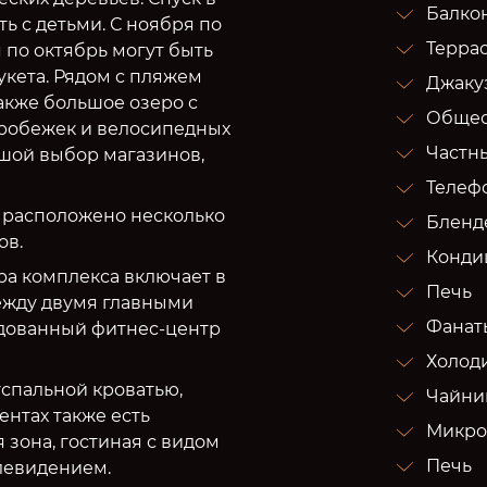
Балко
ть с детьми. С ноября по
Терра
я по октябрь могут быть
укета. Рядом с пляжем
Джаку
также большое озеро с
Общес
пробежек и велосипедных
Частн
ьшой выбор магазинов,
Телеф
 расположено несколько
Бленд
ов.
Конди
а комплекса включает в
Печь
ежду двумя главными
Фанат
удованный фитнес-центр
Холод
спальной кроватью,
Чайни
ентах также есть
Микро
 зона, гостиная с видом
Печь
левидением.