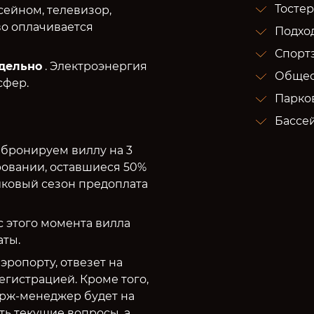
Тостер
сейном, телевизор,
тво оплачивается
Подход
Спорт
дельно
. Электроэнергия
Общес
сфер.
Парков
Бассе
абронируем виллу на 3
ровании, оставшиеся 50%
иковый сезон предоплата
 этого момента вилла
аты.
эропорту, отвезет на
егистрацией. Кроме того,
ерж-менеджер будет на
ть текущие вопросы, а