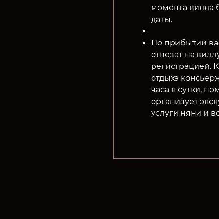
момента вилла 
даты.
По прибытии вас
отвезет на вилл
регистрацией. К
отдыха консьерж
часа в сутки, п
организует экск
услуги няни и в