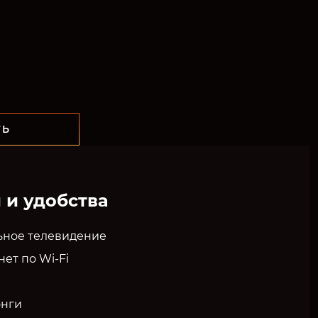
ТЬ
 и удобства
ьное телевидение
ет по Wi-Fi
нги