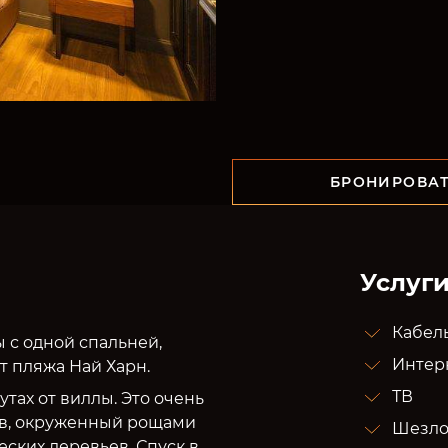
БРОНИРОВА
Услуги
Кабел
с одной спальней,
Интерн
т пляжа Най Харн.
ТВ
тах от виллы. Это очень
ов, окруженный рощами
Шезло
еских деревьев. Спуск в