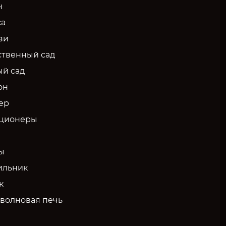
н
са
зи
твенный сад
ый сад
он
ер
ционеры
ы
ильник
к
волновая печь