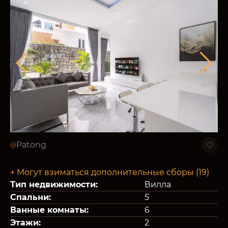
Patong
+ Могут взиматься дополнительные сборы (19)
Тип недвижимости:
Вилла
Спальни:
5
Ванные комнаты:
6
Этажи:
2