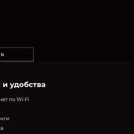
ТЬ
 и удобства
ет по Wi-Fi
нги
са