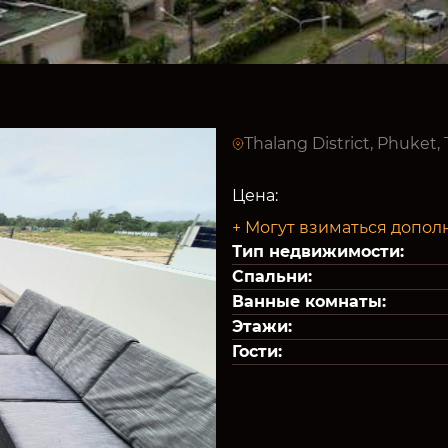
Thalang District, Phuket,
Цена:
+ Могут взиматься допол
Тип недвижимости:
Спальни:
Ванные комнаты:
Этажи:
Гости: