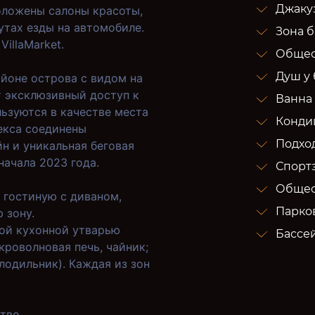
Джаку
положены салоны красоты,
утах езды на автомобиле.
Зона 
VillaMarket.
Общес
Душ у
йоне острова с видом на
т эксклюзивный доступ к
Ванна
ьзуются в качестве места
Конди
екса соединены
Подход
н и уникальная беговая
 начала 2023 года.
Спорт
Общес
 гостиную с диваном,
Парков
 зону.
ой кухонной утварью
Бассе
кроволновая печь, чайник;
лодильник). Каждая из зон
тво.