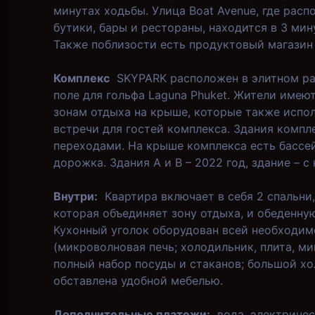
минутах ходьбы. Улица Boat Avenue, где рас
бутики, бары и рестораны, находится в 3 мин
Также поблизости есть продуктовый магазин 
Комплекс
SKYPARK расположен в элитном ра
поле для гольфа Laguna Phuket. Жители имею
зонам отдыха на крыше, которые также испол
встречи для гостей комплекса. Здания компл
переходами. На крыше комплекса есть бассей
дорожка. Здания A и B – 2022 год, здание – с
Внутри:
Квартира включает в себя 2 спальни,
которая объединяет зону отдыха, и обеденную
Кухонный уголок оборудован всей необходим
(микроволновая печь; холодильник, плита, ми
полный набор посуды и стаканов; большой хо
обставлена ​​удобной мебелью.
Дополнительные платежи:
вода, электричес