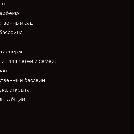
зи
барбекю
твенный сад
 бассейна
ционеры
ит для детей и семей.
зал
твенный бассейн
ка: открыта
йн: Общий