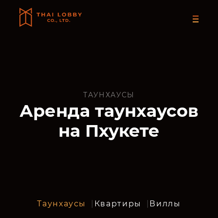
ПРОД
Б
УСЛ
О 
ТАУНХАУСЫ
Аренда таунхаусов
КОНТА
на Пхукете
Таунхаусы
Квартиры
Виллы