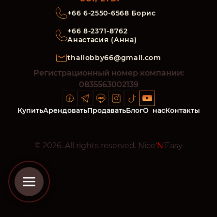
+66 6-2550-6568 Борис
+66 8-2371-8762
Анастасия (Анна)
thailobby66@gmail.com
Регистрационный номер компании:
0835563002139
Купить
Арендовать
Продавать
Блог
О
нас
Контакты
© 2026. All rights reserved. Nice’
N
’Easy